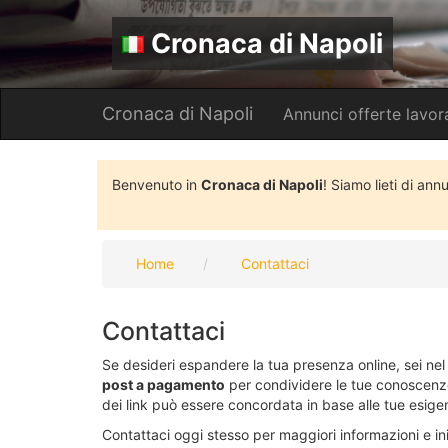
Cronaca di Napoli
Cronaca di Napoli
Annunci offerte lavor
Benvenuto in
Cronaca di Napoli
! Siamo lieti di ann
Home
Contattaci
Contattaci
Se desideri espandere la tua presenza online, sei ne
post a pagamento
per condividere le tue conoscenze. 
dei link può essere concordata in base alle tue esige
Contattaci oggi stesso per maggiori informazioni e ini