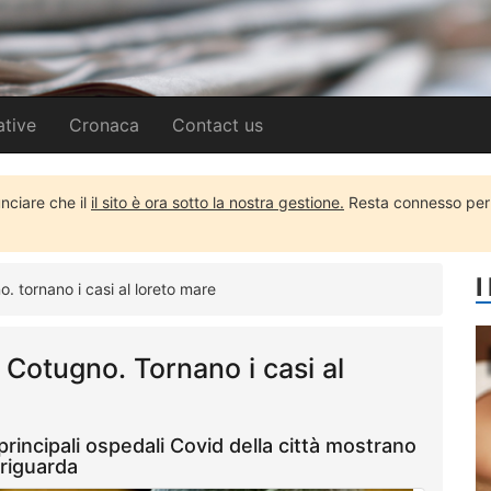
ative
Cronaca
Contact us
unciare che il
il sito è ora sotto la nostra gestione.
Resta connesso per u
I
o. tornano i casi al loreto mare
l Cotugno. Tornano i casi al
i principali ospedali Covid della città mostrano
 riguarda