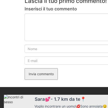
Lascia il tuo primo commento!
Inserisci il tuo commento
Invia commento
Sara💕- 1.7 km da te📍
Voglio incontrare un uomo!💋Sono annoiata😏